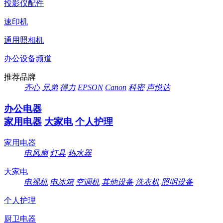
投影仪配件
速印机
通用照相机
办公设备频道
推荐品牌
齐心
兄弟
得力
EPSON
Canon
科密
声悦达
办公电器
家用电器
大家电
个人护理
家用电器
电风扇
灯具
热水器
大家电
电视机
电冰箱
空调机
其他设备
洗衣机
照明设备
个人护理
厨卫电器