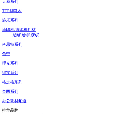
天威系列
TTR牌耗材
施乐系列
油印机/速印机耗材
蜡纸
油墨
版纸
科思特系列
色带
理光系列
得实系列
格之格系列
奔图系列
办公耗材频道
推荐品牌