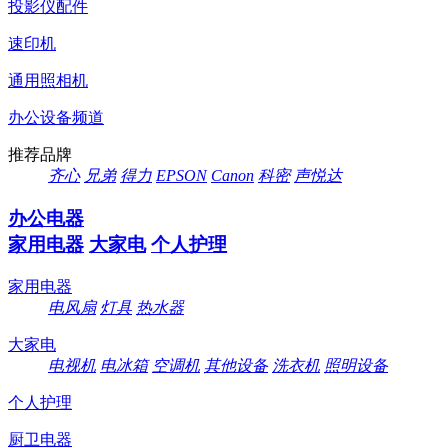
投影仪配件
速印机
通用照相机
办公设备频道
推荐品牌
齐心
兄弟
得力
EPSON
Canon
科密
声悦达
办公电器
家用电器
大家电
个人护理
家用电器
电风扇
灯具
热水器
大家电
电视机
电冰箱
空调机
其他设备
洗衣机
照明设备
个人护理
厨卫电器