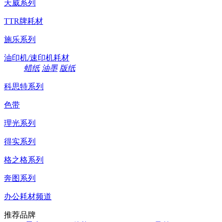
天威系列
TTR牌耗材
施乐系列
油印机/速印机耗材
蜡纸
油墨
版纸
科思特系列
色带
理光系列
得实系列
格之格系列
奔图系列
办公耗材频道
推荐品牌