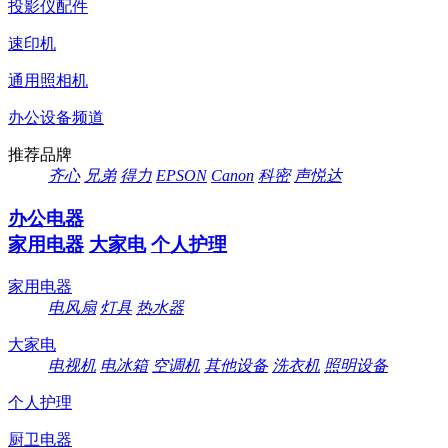
投影仪配件
速印机
通用照相机
办公设备频道
推荐品牌
齐心
兄弟
得力
EPSON
Canon
科密
声悦达
办公电器
家用电器
大家电
个人护理
家用电器
电风扇
灯具
热水器
大家电
电视机
电冰箱
空调机
其他设备
洗衣机
照明设备
个人护理
厨卫电器