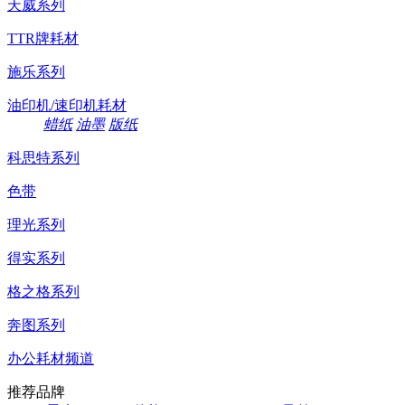
天威系列
TTR牌耗材
施乐系列
油印机/速印机耗材
蜡纸
油墨
版纸
科思特系列
色带
理光系列
得实系列
格之格系列
奔图系列
办公耗材频道
推荐品牌