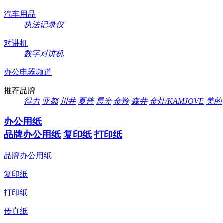
汽车用品
执法记录仪
对讲机
数字对讲机
办公电器频道
推荐品牌
得力
亚都
川井
夏普
晨光
金羚
森井
金灶/KAMJOVE
美的
办公用纸
品牌办公用纸
复印纸
打印纸
品牌办公用纸
复印纸
打印纸
传真纸