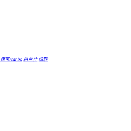
康宝/canbo
格兰仕
绿联