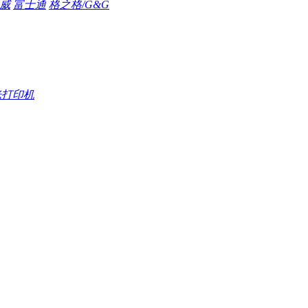
威
富士通
格之格/G&G
光打印机