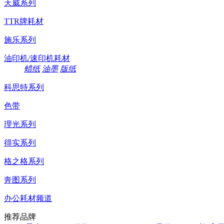
天威系列
TTR牌耗材
施乐系列
油印机/速印机耗材
蜡纸
油墨
版纸
科思特系列
色带
理光系列
得实系列
格之格系列
奔图系列
办公耗材频道
推荐品牌