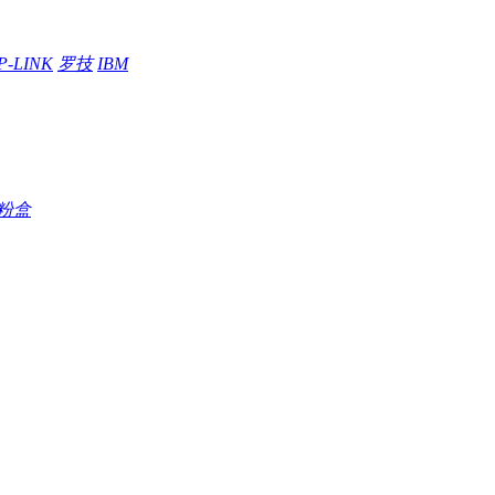
P-LINK
罗技
IBM
粉盒