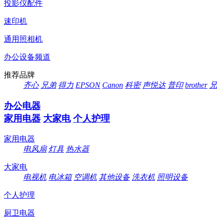
投影仪配件
速印机
通用照相机
办公设备频道
推荐品牌
齐心
兄弟
得力
EPSON
Canon
科密
声悦达
普印
brother
兄
办公电器
家用电器
大家电
个人护理
家用电器
电风扇
灯具
热水器
大家电
电视机
电冰箱
空调机
其他设备
洗衣机
照明设备
个人护理
厨卫电器