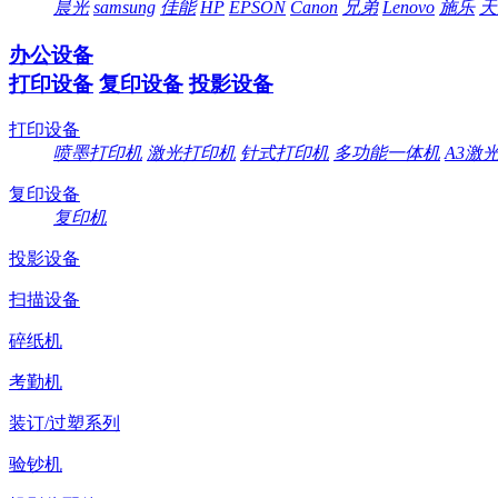
晨光
samsung
佳能
HP
EPSON
Canon
兄弟
Lenovo
施乐
天
办公设备
打印设备
复印设备
投影设备
打印设备
喷墨打印机
激光打印机
针式打印机
多功能一体机
A3激
复印设备
复印机
投影设备
扫描设备
碎纸机
考勤机
装订/过塑系列
验钞机