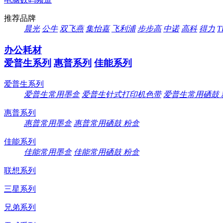
推荐品牌
晨光
公牛
双飞燕
集怡嘉
飞利浦
步步高
中诺
高科
得力
T
办公耗材
爱普生系列
惠普系列
佳能系列
爱普生系列
爱普生常用墨盒
爱普生针式打印机色带
爱普生常用硒鼓 
惠普系列
惠普常用墨盒
惠普常用硒鼓 粉盒
佳能系列
佳能常用墨盒
佳能常用硒鼓 粉盒
联想系列
三星系列
兄弟系列