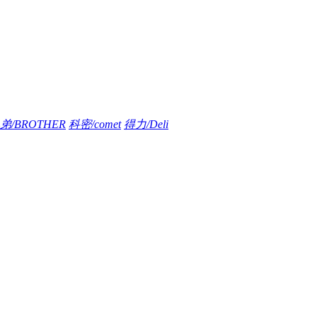
弟/BROTHER
科密/comet
得力/Deli